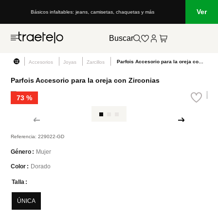
Ver
Básicos infaltables: jeans, camisetas, chaquetas y más
Buscar
Parfois Accesorio para la oreja con Zirconias
Accesorios
Joyas
Zarcillos
Parfois Accesorio para la oreja con Zirconias
73 %
Referencia
:
229022-GD
Mujer
Género
Dorado
Color
Talla
ÚNICA