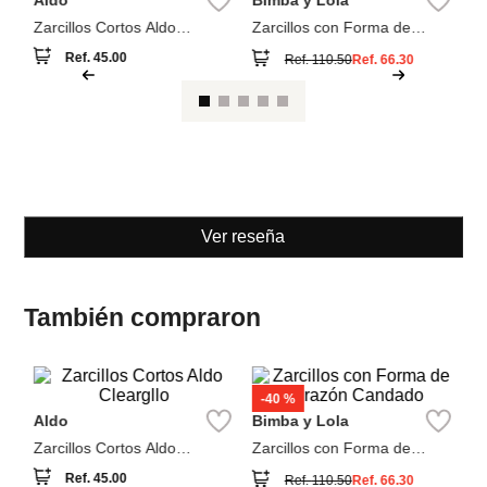
Ar
D
Aldo
Bimba y Lola
Zarcillos Cortos Aldo
Zarcillos con Forma de
Cleargllo
Corazón Candado
Ref.
45.00
Ref.
110.50
Ref.
66.30
Ver reseña
También compraron