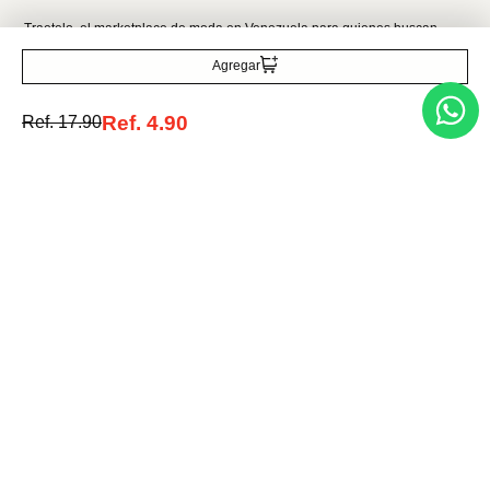
Agregar
Acepto la política de tratamiento de datos personales
Suscribirse
Ref.
4.90
Ref.
17.90
Acerca de nosotros
Categorías
Marcas
Traetelo, el marketplace de moda en Venezuela para quienes buscan
estilo, calidad y las mejores marcas en un solo lugar.