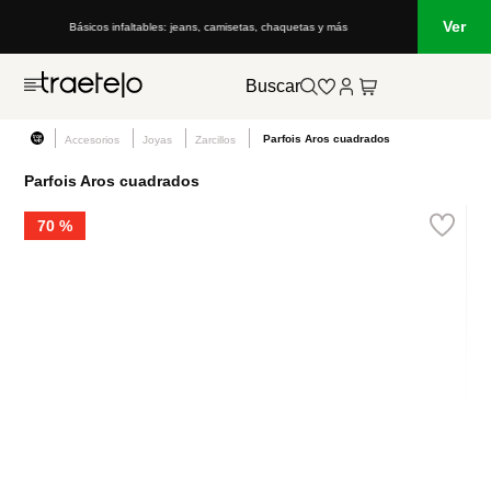
Ver
Básicos infaltables: jeans, camisetas, chaquetas y más
Buscar
Parfois Aros cuadrados
Accesorios
Joyas
Zarcillos
Parfois Aros cuadrados
70 %