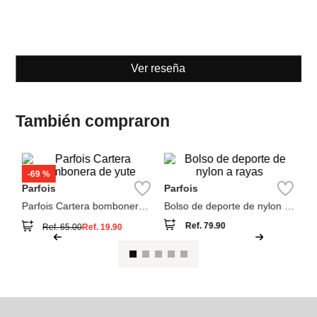
Parfois
Parfois
Parfois Cartera bombonera
Bolso de deporte de nylon a
de yute
rayas
Ref.
79.90
Ref.
65.00
Ref.
19.90
Ver reseña
También compraron
A
Ba