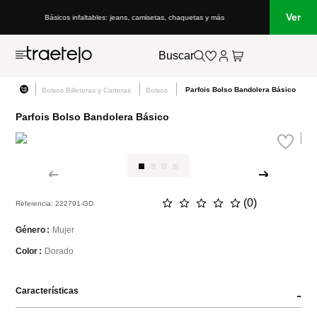
Ver
Básicos infaltables: jeans, camisetas, chaquetas y más
Buscar
Parfois Bolso Bandolera Básico
Bolsos Billeteras y Carteras
Bolsos
Parfois Bolso Bandolera Básico
☆
☆
☆
☆
☆
(
0
)
Referencia
:
222791-GD
Mujer
Género
Dorado
Color
Características
-