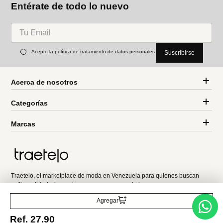
Parfois
Parfois
Parfois Cartera bombonera
Bolso de deporte de nylon a
de yute
rayas
Ref.
79.90
Ref.
65.00
Ref.
19.90
Entérate de todo lo nuevo
Agregar
Acepto la política de tratamiento de datos personales
Suscribirse
Ref.
27.90