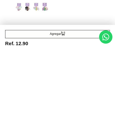
Miniso
Colas para el cabello de
colores 10 piezas
Ref.
1.69
Agregar
Ref.
12.90
Entérate de todo lo nuevo
Acepto la política de tratamiento de datos personales
Suscribirse
Acerca de nosotros
Categorías