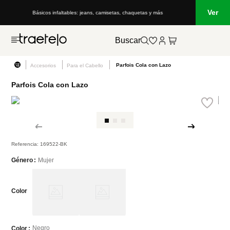
Ver
Básicos infaltables: jeans, camisetas, chaquetas y más
Buscar
Parfois Cola con Lazo
Accesorios
Para el Cabello
Parfois Cola con Lazo
Referencia
:
169522-BK
Mujer
Género
Color
Negro
Color