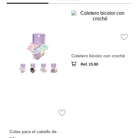
M
Parfois
Co
3
la
Coletero bicolor con croché
Ref.
15.90
Miniso
Colas para el cabello de
colores 10 piezas
Ref.
1.69