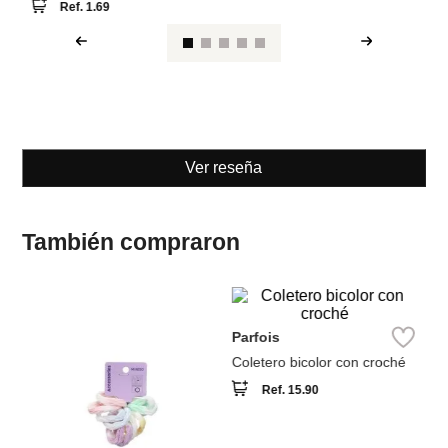
Ver reseña
También compraron
M
Parfois
Co
3
la
Coletero bicolor con croché
Ref.
15.90