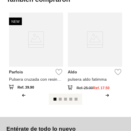
NEW
B
n
Pu
Parfois
Aldo
Pulsera cruzada con resina
pulsera aldo fatimma
detalles multicolor
Ref.
39.90
Ref.
25.00
Ref.
17.50
Entérate de todo lo nuevo