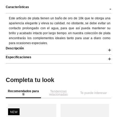
Características
-
Este artículo de plata tienen un baño de oro de 18k que le otorga una 
apariencia elegante y eleva su calidad. no obstante, se debe evitar un 
contacto prolongado con el agua, para que así pueda mantener su 
brillo y acabado intacto por largo tiempo. en nuestra colección de plata 
encontrarás los complementos ideales tanto para usar a diaro como 
para ocasiones especiales.
Descripción
+
Especificaciones
+
Completa tu look
Recomendados para
Tendencias
Te puede interesar
ti
relacionadas
NEW
B