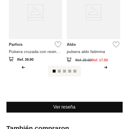
n
Pu
Parfois
Aldo
Pulsera cruzada con resina
pulsera aldo fatimma
detalles multicolor
Ref.
39.90
Ref.
25.00
Ref.
17.50
Ver reseña
También compraron