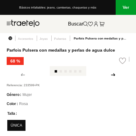
Ver
Básicos infaltables: jeans, camisetas, chaquetas y más
Buscar
Parfois Pulsera con medallas y perlas de agua dulce
Accesorios
Joyas
Pulseras
Parfois Pulsera con medallas y perlas de agua dulce
68 %
Referencia
:
233599-PK
Mujer
Género
Rosa
Color
Talla
ÚNICA