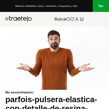
Ver
Básicos infaltables: jeans, camisetas, chaquetas y más
Buscar
No encontramos:
parfois-pulsera-elastica-
con-detalle-de-resina-