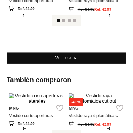
Ver reseña
También compraron
-
49 %
NEW
M
MNG
MNG
Ve
As
Vestido corto aperturas
Vestido raya diplomática cut
laterales
out
Ref.
84.99
Ref.
84.99
Ref.
42.99