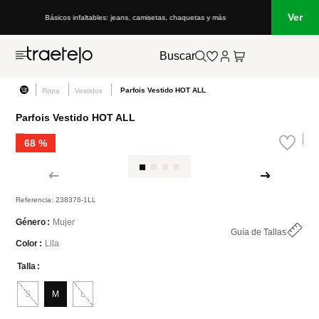
Ver
Básicos infaltables: jeans, camisetas, chaquetas y más
Buscar
Parfois Vestido HOT ALL
Ropa
Vestidos
Parfois Vestido HOT ALL
68 %
Referencia
:
238376-1LL
Mujer
Género
Guía de Tallas
Lila
Color
Talla
S
M
L