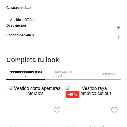
Características
-
Vestido HOT ALL
Descripción
+
Especificaciones
+
Completa tu look
Recomendados para
Tendencias
Te puede interesar
ti
relacionadas
-
49 %
NEW
M
MNG
MNG
Ve
As
Vestido corto aperturas
Vestido raya diplomática cut
laterales
out
Ref.
84.99
Ref.
84.99
Ref.
42.99