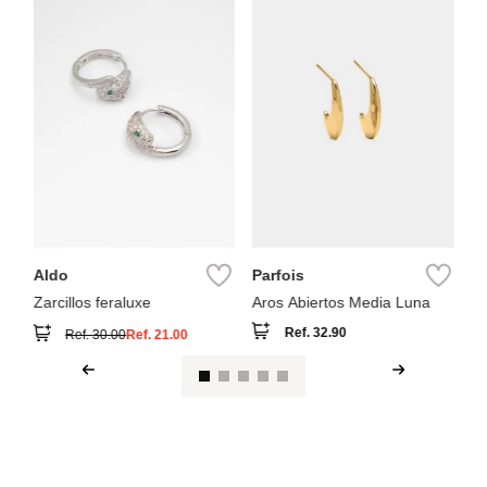
-
30 %
Pa
del
Pa
ov
Aldo
Parfois
Zarcillos feraluxe
Aros Abiertos Media Luna
Ref.
32.90
Ref.
30.00
Ref.
21.00