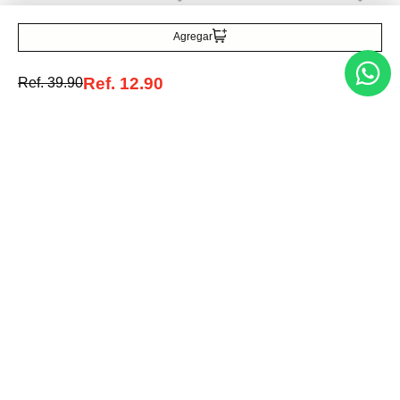
Agregar
Aldo
Parfois
Zarcillos feraluxe
Aros Abiertos Media Luna
Ref.
12.90
Ref.
39.90
Ref.
32.90
Ref.
30.00
Ref.
21.00
Entérate de todo lo nuevo
Acepto la política de tratamiento de datos personales
Suscribirse
Acerca de nosotros
Categorías