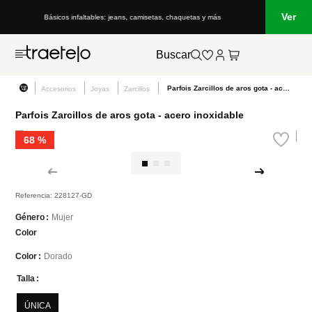
Ver
Básicos infaltables: jeans, camisetas, chaquetas y más
Buscar
Parfois Zarcillos de aros gota - acero inoxidable
Accesorios
Joyas
Zarcillos
Parfois Zarcillos de aros gota - acero inoxidable
68 %
Referencia
:
228127-GD
Mujer
Género
Color
Dorado
Color