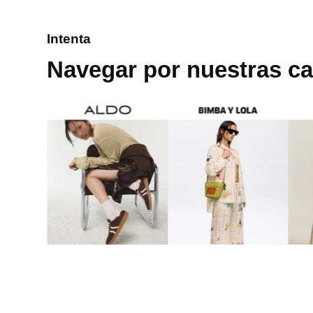
8
.
cartera
Intenta
9
.
bolso
Navegar por nuestras ca
10
.
miniso