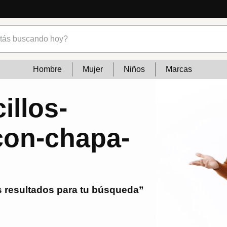
s buscando hoy?
Hombre
Mujer
Niños
Marcas
illos-
-con-chapa-
m
 resultados para tu búsqueda”