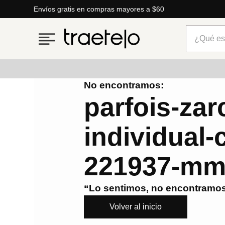
Envíos gratis en compras mayores a $60
¿Qué está
No encontramos:
Términos más buscados
parfois-zarc
1
.
timberland
individual
2
.
parfois
3
.
carteras
221937-m
4
.
aldo
5
.
carteras parfois
“Lo sentimos, no encontramos
6
.
mng
Volver al inicio
7
.
springfield