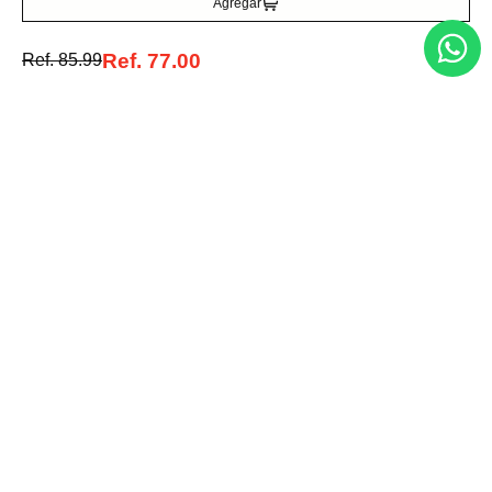
Agregar
Ref.
77.00
Ref.
85.99
Entérate de todo lo nuevo
Acepto la política de tratamiento de datos personales
Suscribirse
Acerca de nosotros
Categorías
Marcas
Traetelo, el marketplace de moda en Venezuela para quienes buscan
estilo, calidad y las mejores marcas en un solo lugar.