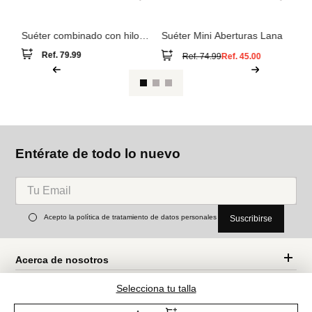
También compraron
M
n
Su
Cortefiel
Suéter combinado con hilo
metalizado
Ref.
79.99
Suéter Mini Aberturas Lana
Ref.
74.99
Ref.
45.00
Selecciona tu talla