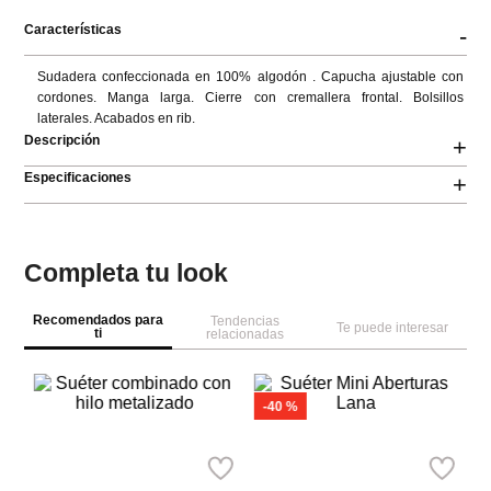
Características
-
Sudadera confeccionada en 100% algodón . Capucha ajustable con 
cordones. Manga larga. Cierre con cremallera frontal. Bolsillos 
laterales. Acabados en rib.
Descripción
+
Especificaciones
+
Completa tu look
Recomendados para
Tendencias
Te puede interesar
ti
relacionadas
M
n
Su