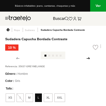
Ver
Básicos infaltables: jeans, camisetas, chaquetas y más
Buscar
Sudadera Capucha Bordada Contraste
Ropa
Suéteres
Sudadera Capucha Bordada Contraste
10 %
Referencia
:
35637-GREYMELANGE
Hombre
Género
Gris
Color
Talla
XS
S
M
L
XL
XXL