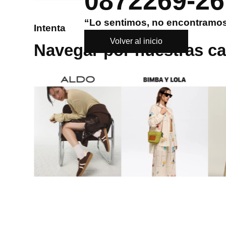
0872269-26
8
.
mng
“Lo sentimos, no encontramos
Intenta
9
.
bandolera
Volver al inicio
Navegar por nuestras ca
10
.
bimba lola