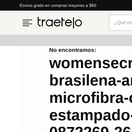
Envíos gratis en compras mayores a $60
¿Qué está
No encontramos:
Términos más buscados
womensecre
1
.
timberland
brasilena-
2
.
parfois
3
.
carteras
microfibra-
4
.
aldo
5
.
carteras parfois
estampado-
6
.
springfield
7
.
cartera