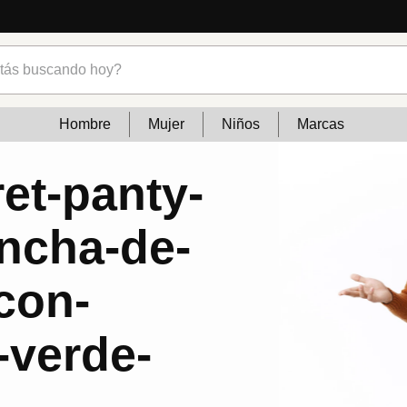
s buscando hoy?
Hombre
Mujer
Niños
Marcas
t-panty-
ancha-de-
con-
verde-