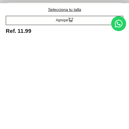
Selecciona tu talla
Acepto la política de tratamiento de datos personales
Suscribirse
Agregar
Ref.
11.99
Acerca de nosotros
Categorías
Marcas
Traetelo, el marketplace de moda en Venezuela para quienes buscan
estilo, calidad y las mejores marcas en un solo lugar.