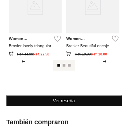
en
Women
Women
Secret
Secret
Brasier lovely triangular
Brasier Beautiful encaje
relleno
Ref.
44.99
Ref.
22.50
Ref.
19.99
Ref.
10.00
Ver reseña
También compraron