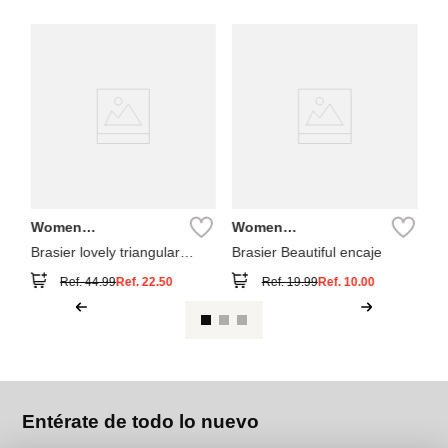
W
Se
Pa
en
Women
Women
Secret
Secret
Brasier lovely triangular
Brasier Beautiful encaje
relleno
Ref.
44.99
Ref.
22.50
Ref.
19.99
Ref.
10.00
Entérate de todo lo nuevo