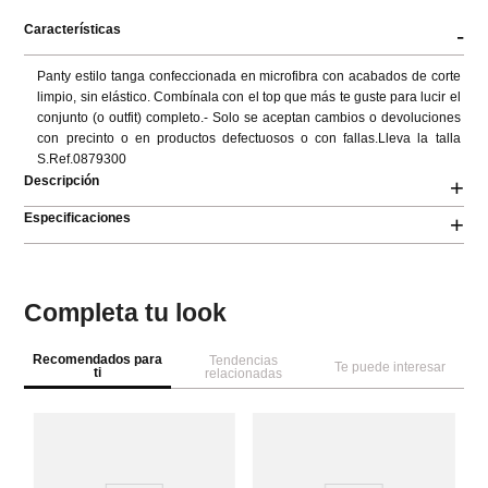
Características
-
Panty estilo tanga confeccionada en microfibra con acabados de corte 
limpio, sin elástico. Combínala con el top que más te guste para lucir el 
conjunto (o outfit) completo.- Solo se aceptan cambios o devoluciones 
con precinto o en productos defectuosos o con fallas.Lleva la talla 
S.Ref.0879300
Descripción
+
Especificaciones
+
Completa tu look
Recomendados para
Tendencias
Te puede interesar
ti
relacionadas
W
Se
Pa