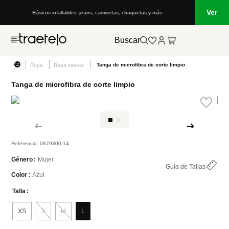
Ver
Básicos infaltables: jeans, camisetas, chaquetas y más
Buscar
Tanga de microfibra de corte limpio
Ropa
Ropa interior
Tanga de microfibra de corte limpio
Referencia
:
0879300-14
Mujer
Género
Guía de Tallas
Azul
Color
Talla
XS
S
M
L