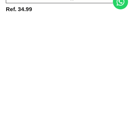
Ref.
34.99
Entérate de todo lo nuevo
Acepto la política de tratamiento de datos personales
Suscribirse
Acerca de nosotros
Categorías
Marcas
Traetelo, el marketplace de moda en Venezuela para quienes buscan
estilo, calidad y las mejores marcas en un solo lugar.