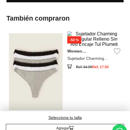
-
50 %
W
Se
Cu
Women
Secret
Sujetador Charming
Triangular Relleno Sin Aro
Ref.
34.99
Ref.
17.50
Encaje Tul Plumeti
Women
Secret
Pack 6 tangas de algodón
Ref.
44.99
Selecciona tu talla
Agregar