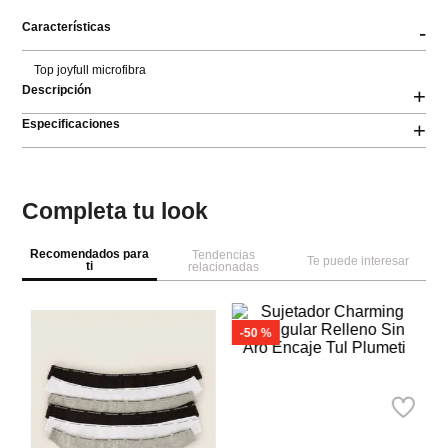
Características
-
Top joyfull microfibra
Descripción
+
Especificaciones
+
Completa tu look
Recomendados para
Tendencias
Te puede interesar
ti
relacionadas
-
50 %
W
Se
Cu
Women
Secret
Sujetador Charming
Triangular Relleno Sin Aro
Ref.
34.99
Ref.
17.50
Encaje Tul Plumeti