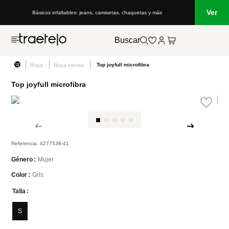
Ver
Básicos infaltables: jeans, camisetas, chaquetas y más
Buscar
Top joyfull microfibra
Ropa
Ropa interior
Top joyfull microfibra
Referencia
:
4277538-41
Mujer
Género
Gris
Color
Talla
S