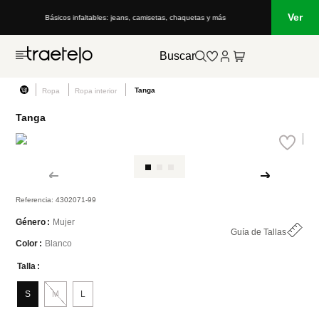
Ver
Básicos infaltables: jeans, camisetas, chaquetas y más
Buscar
Tanga
Ropa
Ropa interior
Tanga
Referencia
:
4302071-99
Mujer
Género
Guía de Tallas
Blanco
Color
Talla
S
M
L