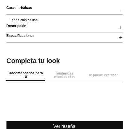
Características
-
Tanga clásica lisa
Descripción
+
Especificaciones
+
Completa tu look
Recomendados para
Tendencias
Te puede interesar
ti
relacionadas
Ver reseña