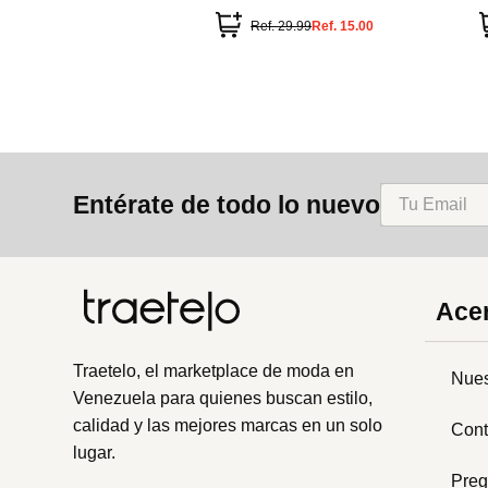
CHARMING
e
Ref.
29.99
Ref.
15.00
Entérate de todo lo nuevo
Acer
Traetelo, el marketplace de moda en
Nues
Venezuela para quienes buscan estilo,
calidad y las mejores marcas en un solo
Cont
lugar.
Preg