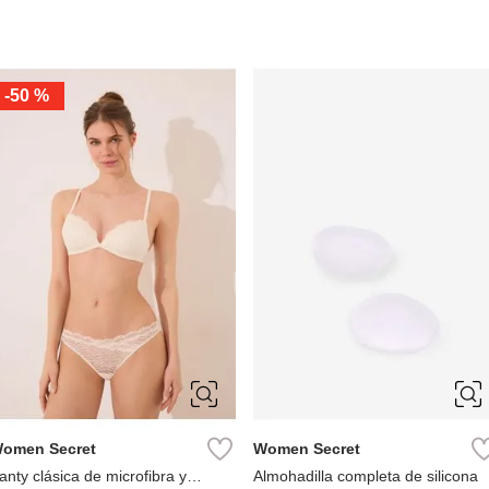
-
50 %
S
M
L
XL
M
omen Secret
Women Secret
anty clásica de microfibra y
Almohadilla completa de silicona