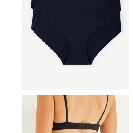
8
.
cartera
9
.
bolso
10
.
bandolera