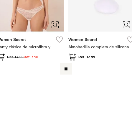
S
M
L
XL
M
omen Secret
Women Secret
anty clásica de microfibra y
Almohadilla completa de silicona
ncaje
Ref.
14.99
Ref.
7.50
Ref.
32.99