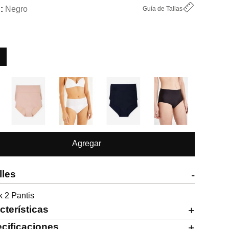
Negro
Guía de Tallas
Agregar
lles
-
 2 Pantis
cterísticas
+
cificaciones
+