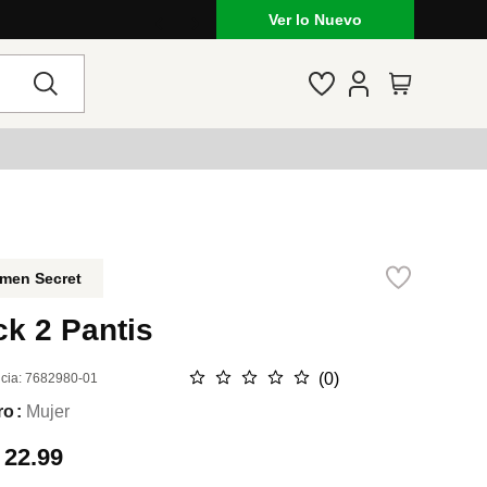
 a $60
Ver lo Nuevo
men Secret
k 2 Pantis
☆
☆
☆
☆
☆
(
0
)
cia
:
7682980-01
ro
Mujer
.
22.99