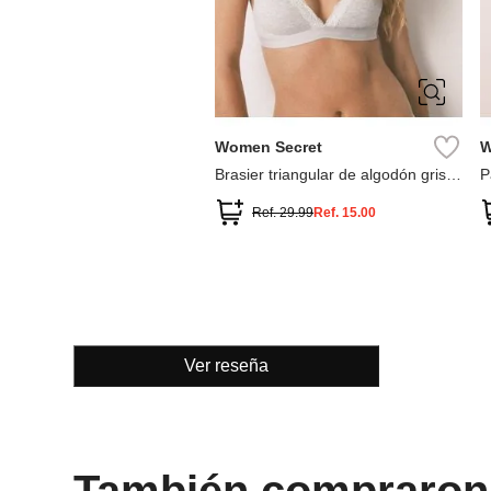
90B
95B
100B
Women Secret
W
Brasier triangular de algodón gris
P
CHARMING
e
Ref.
29.99
Ref.
15.00
Ver reseña
También compraron