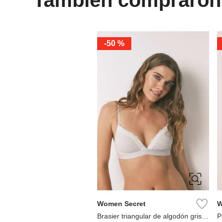
-
50 %
90B
95B
100B
Women Secret
W
Brasier triangular de algodón gris
P