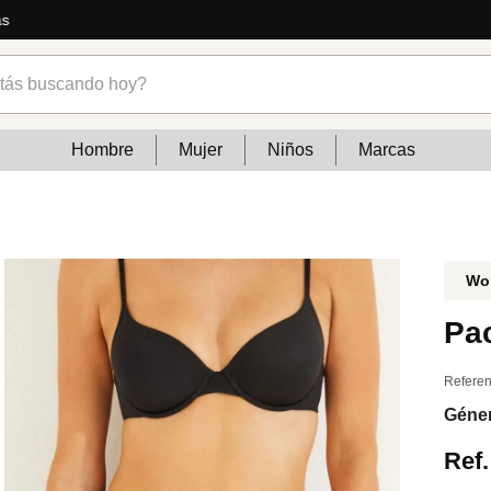
Envíos gratis en compras mayores
s buscando hoy?
Hombre
Mujer
Niños
Marcas
Wo
Pac
Referen
Géne
Ref