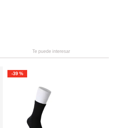
Te puede interesar
-
39 %