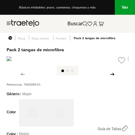
Ver
Básicos infaltables: jeans, camisetas, chaquetas y más
Buscar
Pack 2 tangas de microfibra
Ropa
Ropa interior
Panties
Pack 2 tangas de microfibra
Referencia
:
7683089-01
Mujer
Género
Color
Guía de Tallas
Negro
Color