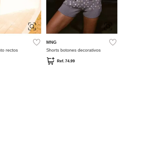
S
M
L
MNG
to rectos
Shorts botones decorativos
Ref.
74.99