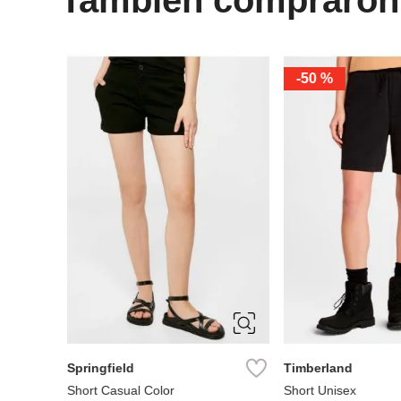
-
50 %
36
38
40
42
XXXL
S
44
L
XL
XXL
Springfield
Timberland
Short Casual Color
Short Unisex