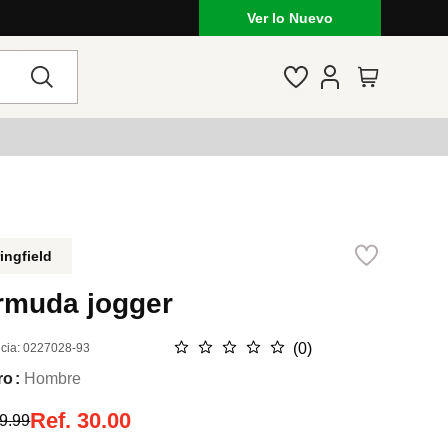
Ver lo Nuevo
ingfield
rmuda jogger
☆
☆
☆
☆
☆
(
0
)
cia
:
0227028-93
ro
Hombre
Ref.
30.00
9.99