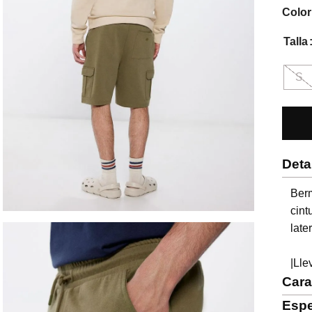
Color
Talla
S
Deta
Ber
cint
late
|Lle
Cara
Espe