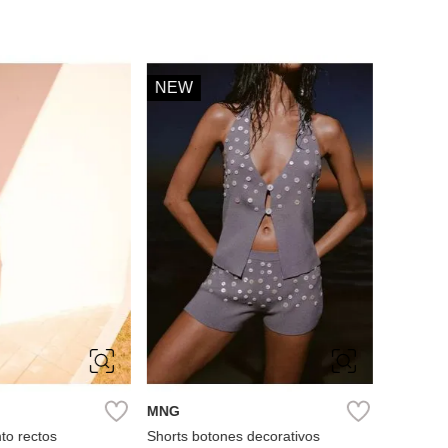
36
44
NEW
Springfi
Shorts je
Ref.
S
M
L
MNG
to rectos
Shorts botones decorativos