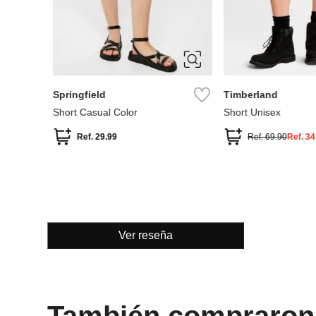
36
38
40
42
XXXL
S
44
L
XL
XXL
Springfield
Timberland
Short Casual Color
Short Unisex
Ref.
29.99
Ref.
69.90
Ref.
34
Ver reseña
También compraron