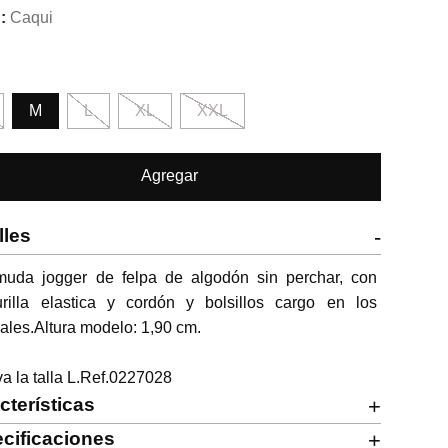
Caqui
M
L
XL
XXL
Agregar
lles
-
muda jogger de felpa de algodón sin perchar, con 
urilla elastica y cordón y bolsillos cargo en los 
rales.Altura modelo: 1,90 cm.

va la talla L.Ref.0227028
cterísticas
+
cificaciones
+