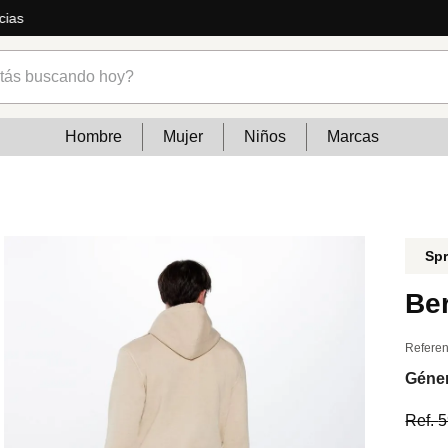
ás
s buscando hoy?
Hombre
Mujer
Niños
Marcas
Spr
Be
Referen
Géne
Ref.
5