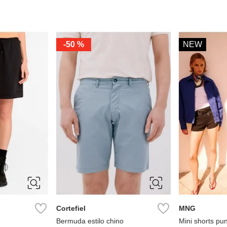
-
50 %
NEW
M
40
42
44
46
48
S
M
Cortefiel
MNG
Bermuda estilo chino
Mini shorts pun