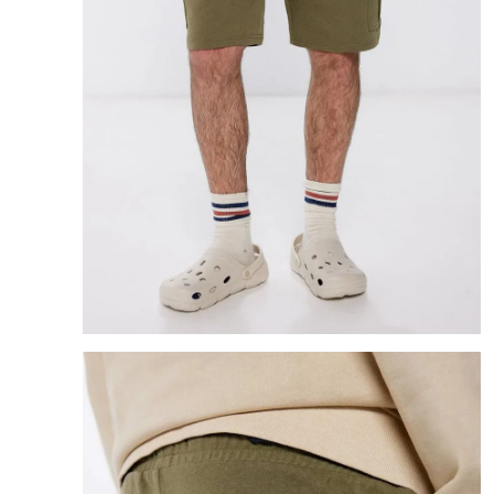
8
.
bolso
9
.
cartera
10
.
bimba lola