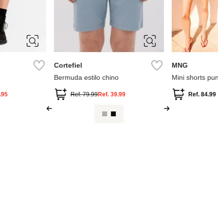
M
40
42
44
46
48
S
M
Cortefiel
MNG
Bermuda estilo chino
Mini shorts pun
.95
Ref.
79.99
Ref.
39.99
Ref.
84.99