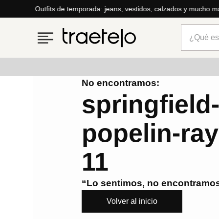
Outfits de temporada: jeans, vestidos, calzados y mucho m
¿Qué está
No encontramos:
Términos más buscados
springfield
1
.
timberland
popelin-ra
2
.
parfois
3
.
carteras
11
4
.
aldo
5
.
carteras parfois
“Lo sentimos, no encontramos
6
.
mng
Volver al inicio
7
.
springfield