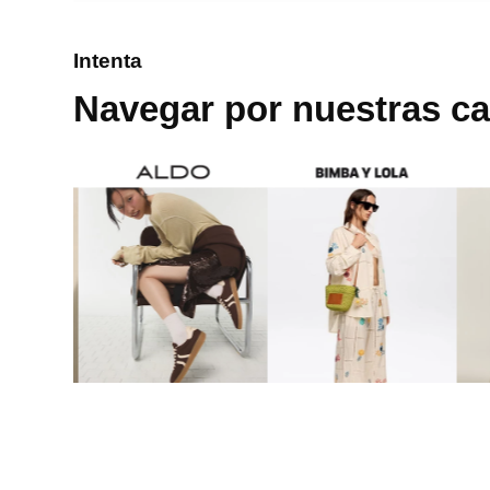
8
.
cartera
Intenta
9
.
bolso
Navegar por nuestras ca
10
.
miniso