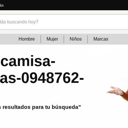
ás
s buscando hoy?
Hombre
Mujer
Niños
Marcas
-camisa-
yas-0948762-
 resultados para tu búsqueda”