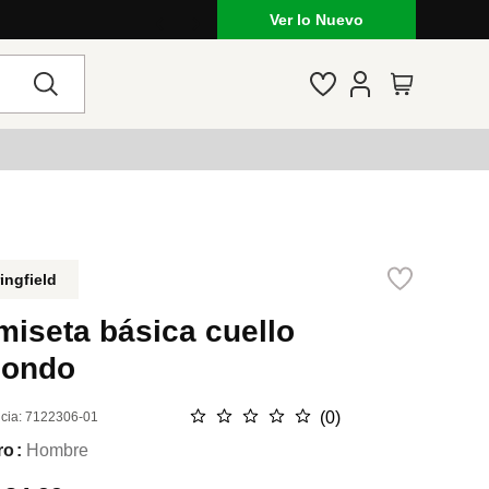
ue está de moda en Venezuela: marcas, estilo y tendencias
Ver lo Nuevo
ingfield
miseta básica cuello
dondo
☆
☆
☆
☆
☆
(
0
)
cia
:
7122306-01
ro
Hombre