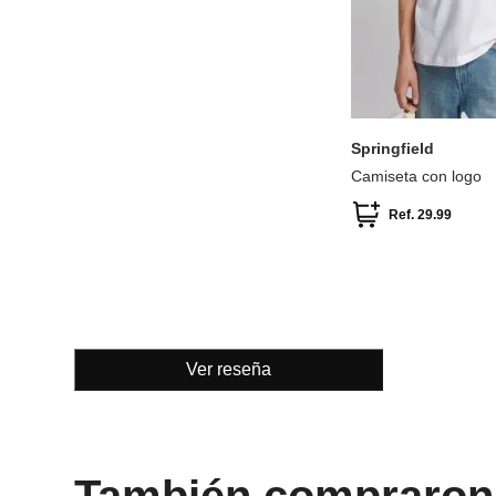
S
M
L
XXL
Springfield
Camiseta con logo
Ref.
29.99
Ver reseña
También compraron