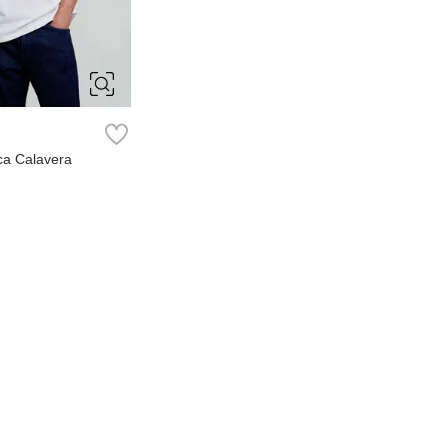
M
L
ca Calavera