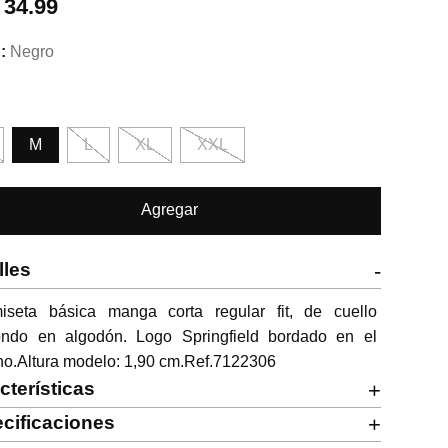
.
34.99
Negro
M
L
XL
XXL
Agregar
lles
-
iseta básica manga corta regular fit, de cuello 
ondo en algodón. Logo Springfield bordado en el 
ho.Altura modelo: 1,90 cm.Ref.7122306
cterísticas
+
cificaciones
+