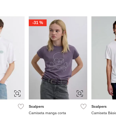
-
31 %
XL
10
12
14
16
XS
S
4
6
8
XL
XXL
Scalpers
Scalpers
Camiseta manga corta
Camiseta Bási