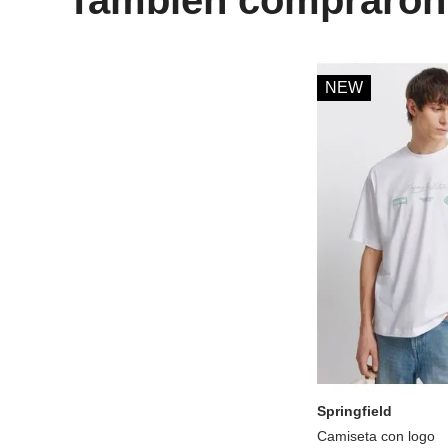
NEW
S
M
L
XXL
Springfield
Camiseta con logo