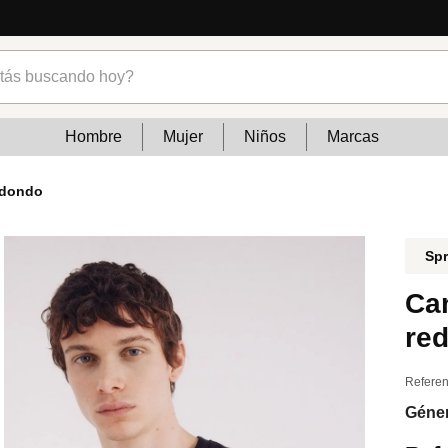
Lo q
s buscando hoy?
Hombre
Mujer
Niños
Marcas
edondo
Spr
Ca
re
Referen
Géne