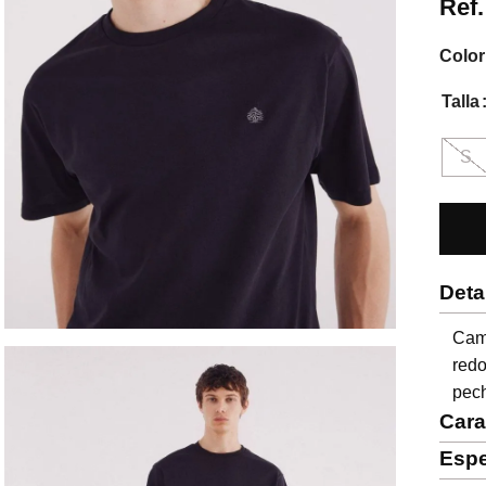
Ref
Color
Talla
S
Deta
Cam
red
pec
Cara
Espe