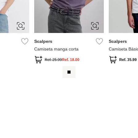
XL
10
12
14
16
XS
S
4
6
8
XL
XXL
Scalpers
Scalpers
Camiseta manga corta
Camiseta Bási
Ref.
25.99
Ref.
18.00
Ref.
35.99