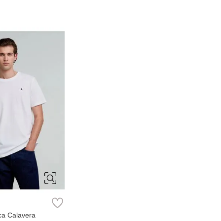
M
L
ca Calavera