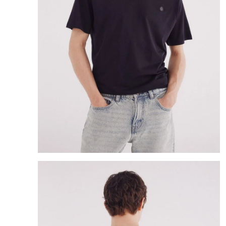
8
.
mng
9
.
bolso
10
.
bimba lola