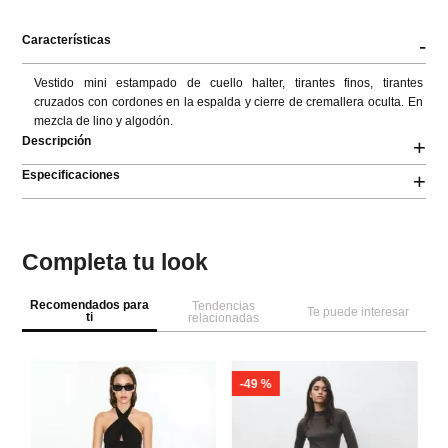
Características
-
Vestido mini estampado de cuello halter, tirantes finos, tirantes 
cruzados con cordones en la espalda y cierre de cremallera oculta. En 
mezcla de lino y algodón.
Descripción
+
Especificaciones
+
Completa tu look
Recomendados para
Tendencias
Te puede interesar
ti
relacionadas
-
49 %
NEW
M
g
Ve