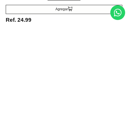
Agregar
Ref.
24.99
Entérate de todo lo nuevo
Acepto la política de tratamiento de datos personales
Suscribirse
Acerca de nosotros
Categorías
Marcas