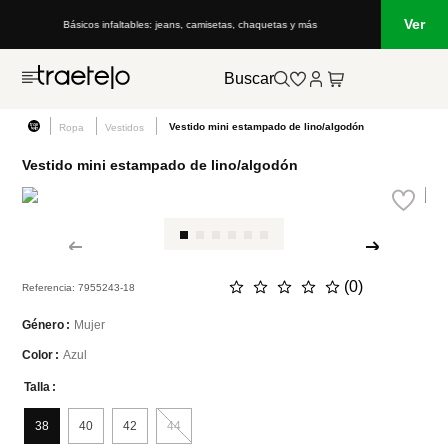
Ver
Básicos infaltables: jeans, camisetas, chaquetas y más
Buscar
Vestido mini estampado de lino/algodón
Ropa
Vestidos
Vestido mini estampado de lino/algodón
☆
☆
☆
☆
☆
(
0
)
Referencia
:
7955243-18
Mujer
Género
Azul
Color
Talla
38
40
42
44