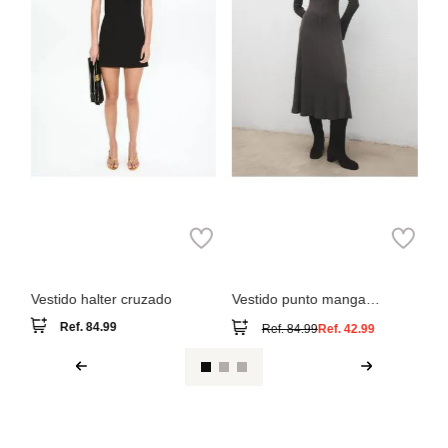
MNG
MNG
Vestido halter cruzado
Vestido punto manga
acampanada
Ref.
84.99
Ref.
84.99
Ref.
42.99
Ver reseña