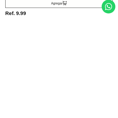
Agregar
Ref.
9.99
Entérate de todo lo nuevo
Acepto la política de tratamiento de datos personales
Suscribirse
Acerca de nosotros
Categorías
Marcas
Traetelo, el marketplace de moda en Venezuela para quienes buscan