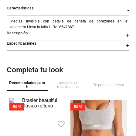
Características
-
Medias invisible con detalle de cenefa de corazones en el 
delantero.Lleva la talla U.Ref.8547867
Descripción
+
Especificaciones
+
Completa tu look
Recomendados para
Tendencias
Te puede interesar
ti
relacionadas
-
50 %
W
Se
Pa