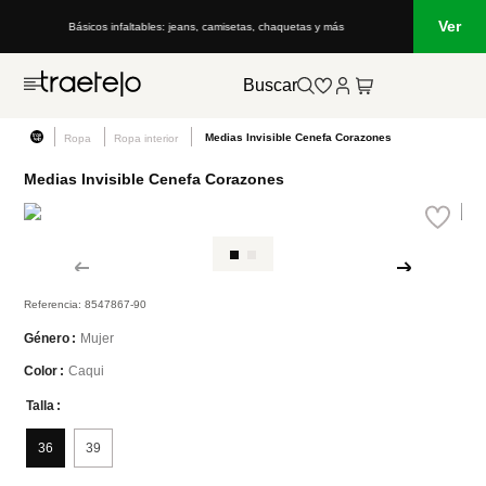
Ver
Básicos infaltables: jeans, camisetas, chaquetas y más
Buscar
Medias Invisible Cenefa Corazones
Ropa
Ropa interior
Medias Invisible Cenefa Corazones
Referencia
:
8547867-90
Mujer
Género
Caqui
Color
Talla
36
39