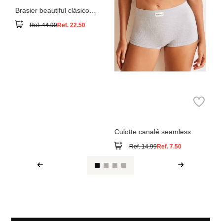
Women
Secret
Brasier beautiful clásico
relleno
Ref.
44.99
Ref.
22.50
Women
Secret
Culotte canalé seamless
Ref.
14.99
Ref.
7.50
Ver reseña