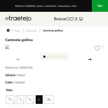
Ver
Básicos infaltables: jeans, camisetas, chaquetas y más
Buscar
Camiseta gráfica
Ropa
Camisetas
Camiseta gráfica
Referencia
:
1389945-99
Mujer
Género
Natural
Color
Talla
XS
S
M
L
XL