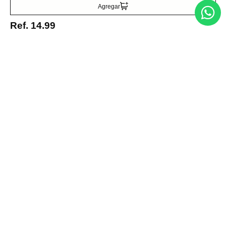
Agregar
Ref.
14.99
Entérate de todo lo nuevo
Acepto la política de tratamiento de datos personales
Suscribirse
Acerca de nosotros
Categorías
Marcas
Traetelo, el marketplace de moda en Venezuela para quienes buscan