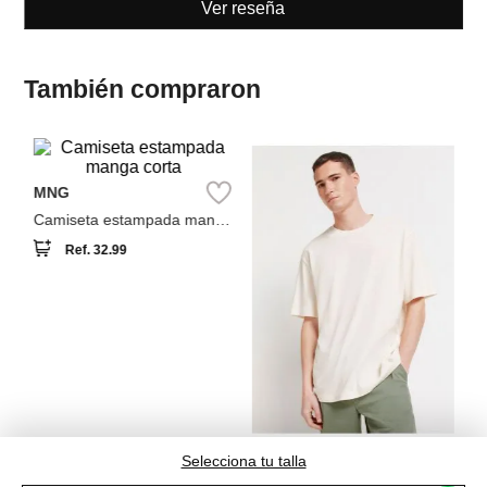
También compraron
NEW
NEW
Sp
MNG
Ca
Tr
Camiseta estampada manga
corta
Ref.
32.99
Springfield
Camiseta textura
Ref.
29.99
Selecciona tu talla