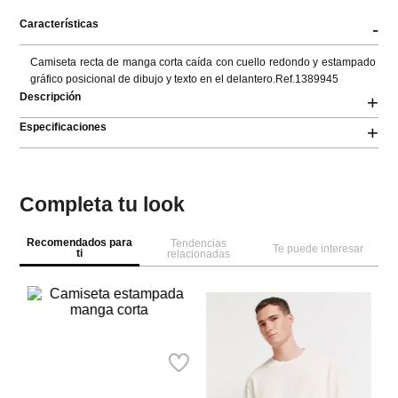
Características
-
Camiseta recta de manga corta caída con cuello redondo y estampado 
gráfico posicional de dibujo y texto en el delantero.Ref.1389945
Descripción
+
Especificaciones
+
Completa tu look
Recomendados para
Tendencias
Te puede interesar
ti
relacionadas
NEW
NEW
Sp
MNG
Ca
Tr
Camiseta estampada manga
corta
Ref.
32.99