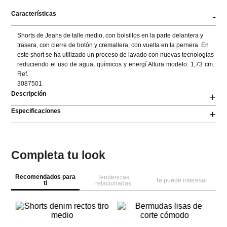
Características
-
Shorts de Jeans de talle medio, con bolsillos en la parte delantera y

trasera, con cierre de botón y cremallera, con vuelta en la pernera. En

este short se ha utilizado un proceso de lavado con nuevas tecnologías

reduciendo el uso de agua, químicos y energí Altura modelo: 1,73 cm. 
Ref.

3087501
Descripción
+
Especificaciones
+
Completa tu look
Recomendados para
Tendencias
Te puede interesar
ti
relacionadas
NEW
NEW
Sp