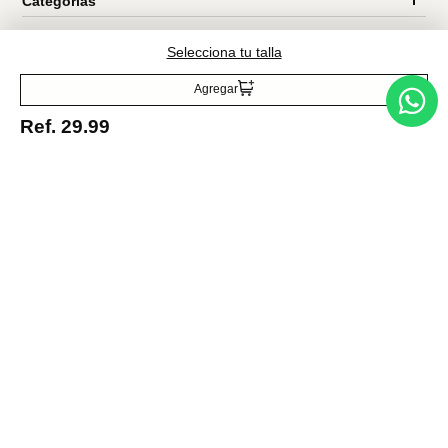
Selecciona tu talla
Acepto la política de tratamiento de datos personales
Suscribirse
Agregar
Ref.
29.99
Acerca de nosotros
Categorías
Marcas
Traetelo, el marketplace de moda en Venezuela para quienes buscan
estilo, calidad y las mejores marcas en un solo lugar.