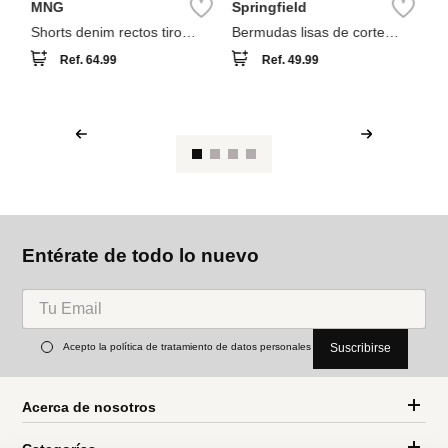
NEW
NEW
Sp
Sh
MNG
Springfield
Shorts denim rectos tiro
Bermudas lisas de corte
medio
cómodo
Ref.
64.99
Ref.
49.99
Entérate de todo lo nuevo