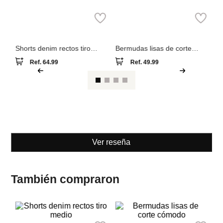
Sh
MNG
Springfield
Shorts denim rectos tiro
Bermudas lisas de corte
medio
cómodo
Ref.
64.99
Ref.
49.99
Ver reseña
También compraron