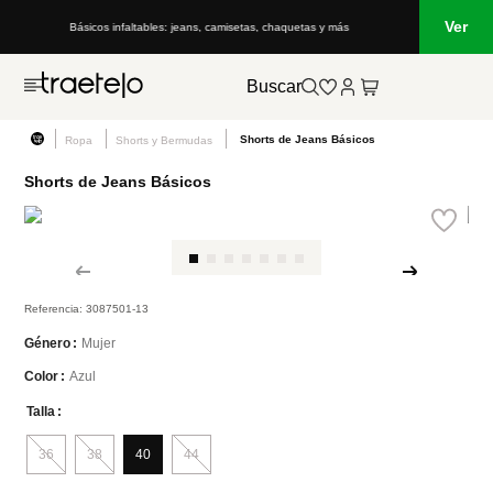
Ver
cos infaltables: jeans, camisetas, chaquetas y más
Lo que está de moda en
Buscar
Shorts de Jeans Básicos
Ropa
Shorts y Bermudas
Shorts de Jeans Básicos
Referencia
:
3087501-13
Mujer
Género
Azul
Color
Talla
36
38
40
44