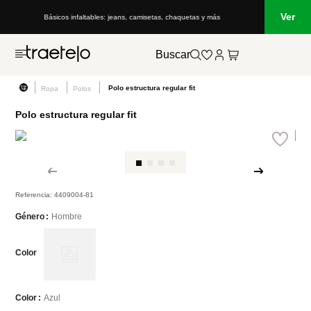
Ver
Básicos infaltables: jeans, camisetas, chaquetas y más
Buscar
Polo estructura regular fit
Ropa
Polos
Polo estructura regular fit
Referencia
:
4409004-81
Hombre
Género
Color
Azul
Color