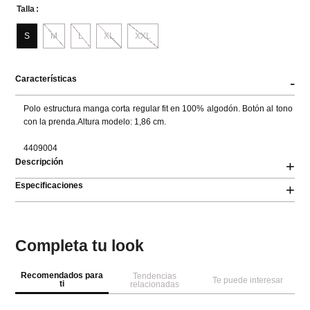
Talla
S
M
L
XL
XXL
Características
-
Polo estructura manga corta regular fit en 100% algodón. Botón al tono 
con la prenda.Altura modelo: 1,86 cm.

4409004
Descripción
+
Especificaciones
+
Completa tu look
Recomendados para
Tendencias
Te puede interesar
ti
relacionadas