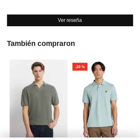
Ver reseña
También compraron
-
20 %
Sp
t
Po