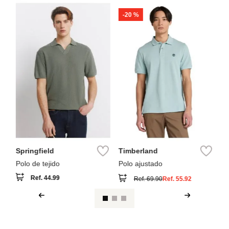
-
20 %
Sp
t
Po
Springfield
Timberland
Polo de tejido
Polo ajustado
Ref.
44.99
Ref.
69.90
Ref.
55.92