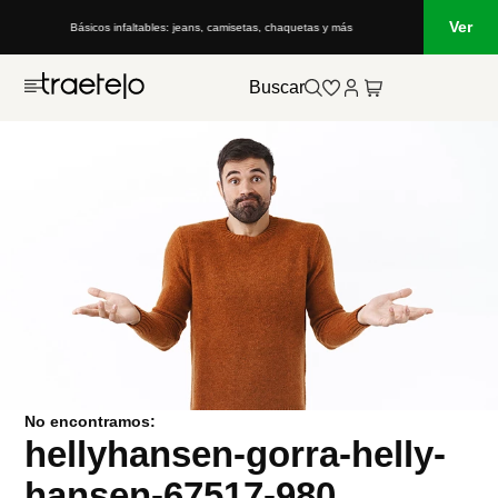
Ver
Básicos infaltables: jeans, camisetas, chaquetas y más
Buscar
No encontramos:
hellyhansen-gorra-helly-
hansen-67517-980