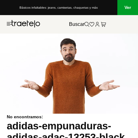
Ver
Básicos infaltables: jeans, camisetas, chaquetas y más
Buscar
No encontramos:
adidas-empunaduras-
adidas-adac-13253-black