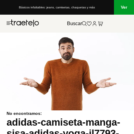
Ver
Básicos infaltables: jeans, camisetas, chaquetas y más
Buscar
No encontramos:
adidas-camiseta-manga-
sisa-adidas-yoga-jl7793-