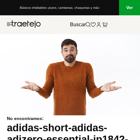
Ver
Básicos infaltables: jeans, camisetas, chaquetas y más
Buscar
No encontramos:
adidas-short-adidas-
adizero-essential-jp1842-