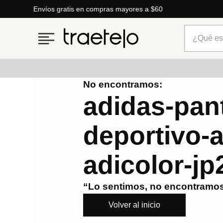
Envíos gratis en compras mayores a $60
¿Qué está
No encontramos:
Términos más buscados
adidas-pan
1
.
timberland
deportivo-
2
.
parfois
3
.
carteras
adicolor-j
4
.
aldo
5
.
carteras parfois
“Lo sentimos, no encontramos
6
.
springfield
Volver al inicio
7
.
cartera