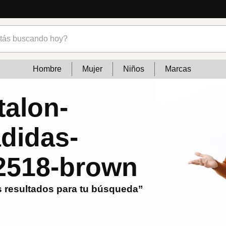
s buscando hoy?
Hombre
Mujer
Niños
Marcas
talon-
adidas-
p2518-brown
 resultados para tu búsqueda”