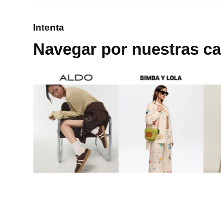
8
.
mng
Intenta
9
.
bandolera
Navegar por nuestras ca
10
.
bimba lola