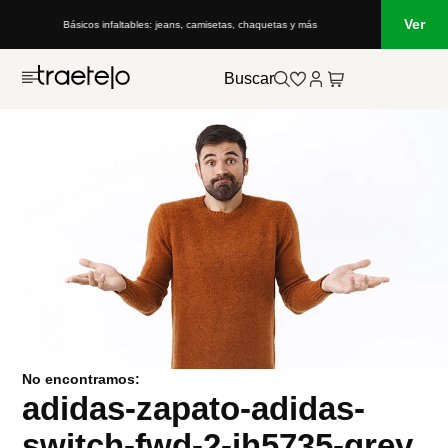
Ver
Básicos infaltables: jeans, camisetas, chaquetas y más
Buscar
No encontramos:
adidas-zapato-adidas-
switch-fwd-2-ih5735-grey