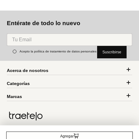
Parfois
Parfois
Zarcillos con esferas
Zarcillos largos bicolor
cuadrados
Ref.
15.90
Ref.
9.90
Ref.
17.90
Ref.
12.90
Entérate de todo lo nuevo
Acepto la política de tratamiento de datos personales
Suscribirse
Agregar