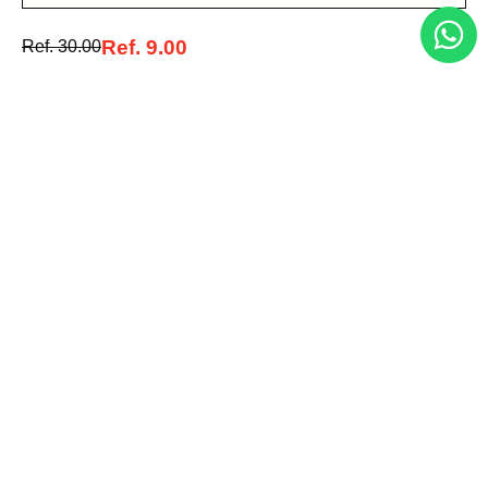
Acerca de nosotros
Ref.
9.00
Ref.
30.00
Categorías
Marcas
Traetelo, el marketplace de moda en Venezuela para quienes buscan
estilo, calidad y las mejores marcas en un solo lugar.
Medios de pago