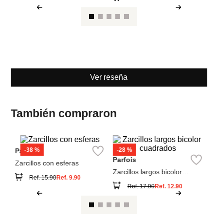
Parfois
Parfois
Zarcillos con esferas
Zarcillos largos bicolor
cuadrados
Ref.
15.90
Ref.
9.90
Ref.
17.90
Ref.
12.90
Ver reseña
También compraron
Pa
Ar