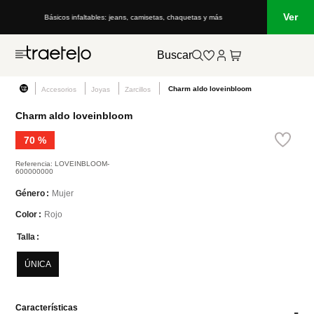
Ver
Básicos infaltables: jeans, camisetas, chaquetas y más
Buscar
Charm aldo loveinbloom
Accesorios
Joyas
Zarcillos
Charm aldo loveinbloom
70 %
Referencia
:
LOVEINBLOOM-
600000000
Mujer
Género
Rojo
Color
Talla
ÚNICA
Características
-