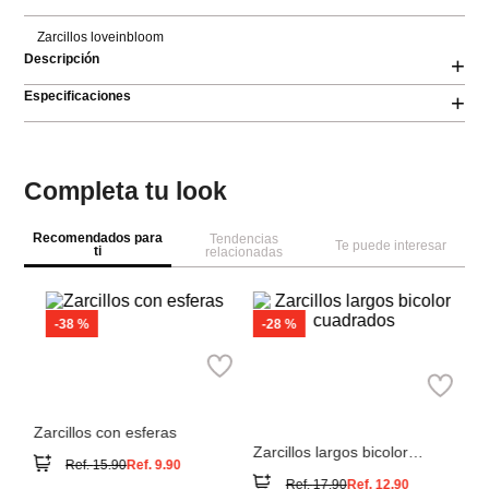
Zarcillos loveinbloom
Descripción
+
Especificaciones
+
Completa tu look
Recomendados para
Tendencias
Te puede interesar
ti
relacionadas
Pa
Ar