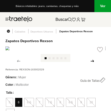
Ver
Básicos infaltables: jeans, camisetas, chaquetas y más
Buscar
Zapatos Deportivos Rexson
Calzados
Deportivos Urbanos
Zapatos Deportivos Rexson
Referencia
:
REXSON-163002029
Mujer
Género
Guía de Tallas
Multicolor
Color
Talla
5
6
6.5
7
7.5
8
8.5
9
10