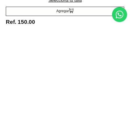
Selecciona tu talla
Acepto la política de tratamiento de datos personales
Suscribirse
Agregar
Ref.
150.00
Acerca de nosotros
Categorías
Marcas
Traetelo, el marketplace de moda en Venezuela para quienes buscan
estilo, calidad y las mejores marcas en un solo lugar.
Medios de pago