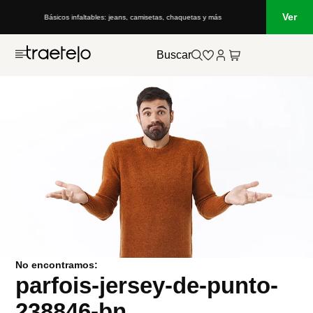
Ver
Básicos infaltables: jeans, camisetas, chaquetas y más
Buscar
No encontramos:
parfois-jersey-de-punto-
238846-bn