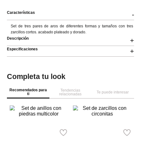
Características
-
Set de tres pares de aros de diferentes formas y tamaños con tres 
zarcillos cortos. acabado plateado y dorado.
Descripción
+
Especificaciones
+
Completa tu look
Recomendados para
Tendencias
Te puede interesar
ti
relacionadas
NEW
NEW
M
n
Se