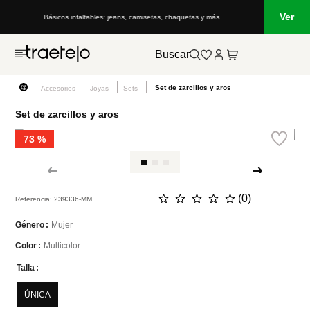
Ver
Básicos infaltables: jeans, camisetas, chaquetas y más
Buscar
Set de zarcillos y aros
Accesorios
Joyas
Sets
Set de zarcillos y aros
73 %
☆
☆
☆
☆
☆
(
0
)
Referencia
:
239336-MM
Mujer
Género
Multicolor
Color
Talla
ÚNICA