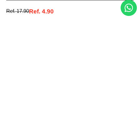
Acepto la política de tratamiento de datos personales
Suscribirse
Ref.
4.90
Ref.
17.90
Acerca de nosotros
Categorías
Marcas
Traetelo, el marketplace de moda en Venezuela para quienes buscan
estilo, calidad y las mejores marcas en un solo lugar.
Medios de pago