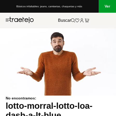
Ver
Básicos infaltables: jeans, camisetas, chaquetas y más
Buscar
No encontramos:
lotto-morral-lotto-loa-
dash-a-lt-blue