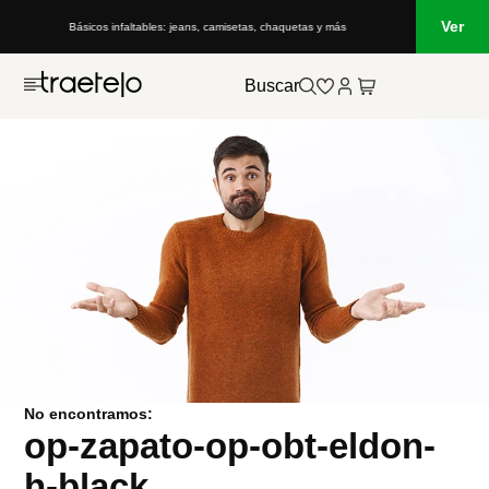
Ver
Básicos infaltables: jeans, camisetas, chaquetas y más
Buscar
No encontramos:
op-zapato-op-obt-eldon-
h-black