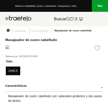
Ver
Básicos infaltables: jeans, camisetas, chaquetas y más
Buscar
Masajeador de cuero cabelludo
Accesorios
Para el Cabello
Masajeador de cuero cabelludo
Referencia
:
2013387210106
Talla
ÚNICA
Características
-
Masajeador de cuero cabelludo con cabezales giratorios y dos pares 
de dedos
