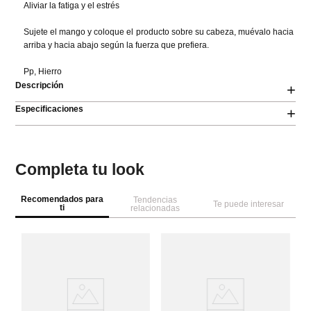
Aliviar la fatiga y el estrés

Sujete el mango y coloque el producto sobre su cabeza, muévalo hacia 
arriba y hacia abajo según la fuerza que prefiera.

Pp, Hierro
Descripción
+
Especificaciones
+
Completa tu look
Recomendados para
Tendencias
Te puede interesar
ti
relacionadas
M
i
pi
6 
ki