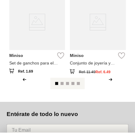
M
i
pi
6 
ki
Miniso
Miniso
Set de ganchos para el
Conjunto de joyería y
cabello 10 piezas
accesorios para el cabello
Ref.
1.69
Ref.
11.49
Ref.
6.49
Entérate de todo lo nuevo