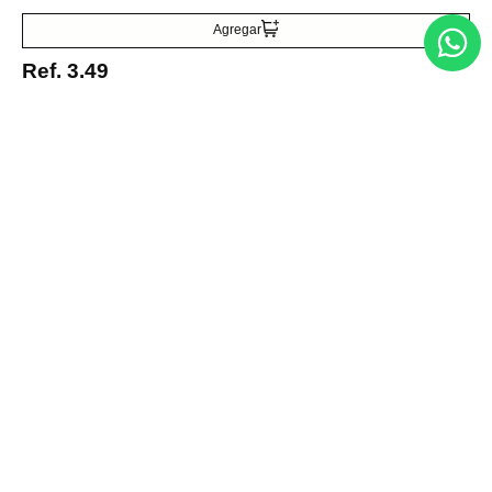
Acepto la política de tratamiento de datos personales
Suscribirse
Agregar
Ref.
3.49
Acerca de nosotros
Categorías
Marcas
Traetelo, el marketplace de moda en Venezuela para quienes buscan
estilo, calidad y las mejores marcas en un solo lugar.
Medios de pago