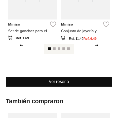
Miniso
Miniso
Set de ganchos para el
Conjunto de joyería y
cabello 10 piezas
accesorios para el cabello
Ref.
1.69
Ref.
11.49
Ref.
6.49
Ver reseña
También compraron