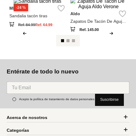
Ver reseña
También compraron
M
-
Sa
MNG
Aldo
Sandalia tacón tiras
Zapatos De Tacón De Aguja
Aldo Verone
Ref.
145.00
Ref.
84.99
Ref.
64.99