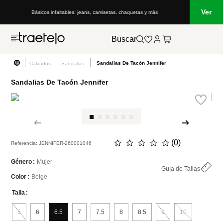
Ver
Básicos infaltables: jeans, camisetas, chaquetas y más
Buscar
Sandalias De Tacón Jennifer
Calzados
Sandalias
Sandalias De Tacón Jennifer
☆
☆
☆
☆
☆
(
0
)
Referencia
:
JENNIFER-260001046
Mujer
Género
Color
Guía de Tallas
Beige
Color