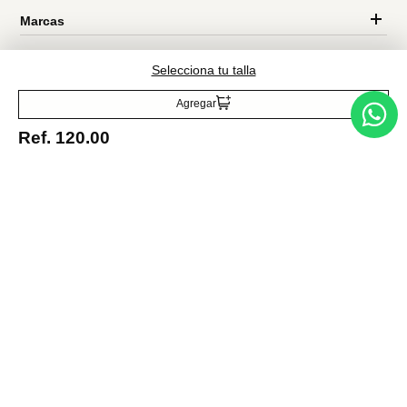
Selecciona tu talla
Entérate de todo lo nuevo
Agregar
Ref.
120.00
Acepto la política de tratamiento de datos personales
Suscribirse
Acerca de nosotros
Categorías
Marcas
Traetelo, el marketplace de moda en Venezuela para quienes buscan