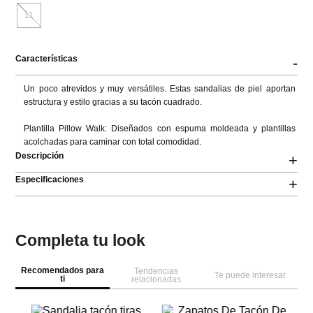
Talla
5
6
6.5
7
7.5
8
8.5
9
10
11
Características
-
Un poco atrevidos y muy versátiles. Estas sandalias de piel aportan 
estructura y estilo gracias a su tacón cuadrado.

Plantilla Pillow Walk: Diseñados con espuma moldeada y plantillas 
acolchadas para caminar con total comodidad.
Descripción
+
Especificaciones
+
Completa tu look