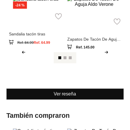
Recomendados para
Tendencias
Te puede interesar
ti
relacionadas
M
-
Sa
MNG
Aldo
Sandalia tacón tiras
Zapatos De Tacón De Aguja
Aldo Verone
Ref.
145.00
Ref.
84.99
Ref.
64.99