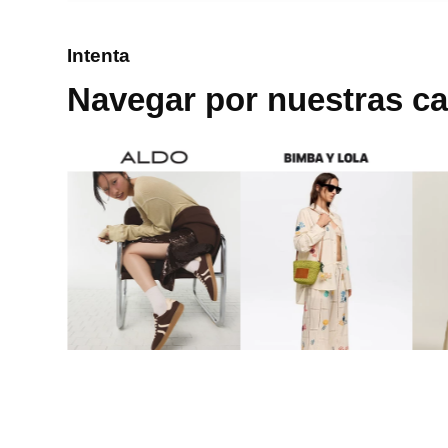
8
.
mng
Intenta
9
.
bolso
Navegar por nuestras ca
10
.
bimba lola