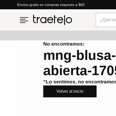
Envíos gratis en compras mayores a $60
¿Qué está
No encontramos:
Términos más buscados
mng-blusa-
1
.
timberland
abierta-17
2
.
parfois
3
.
carteras
“Lo sentimos, no encontramos
4
.
aldo
Volver al inicio
5
.
carteras parfois
6
.
springfield
7
.
cartera