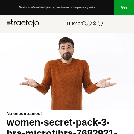
Ver
Básicos infaltables: jeans, camisetas, chaquetas y más
Buscar
No encontramos:
women-secret-pack-3-
bra-microfibra-7682921-