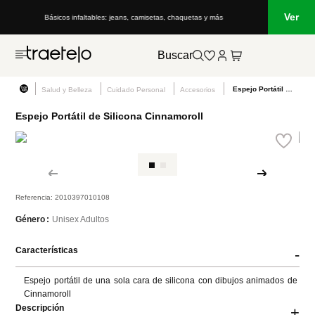
Ver
Básicos infaltables: jeans, camisetas, chaquetas y más
Buscar
Espejo Portátil de Silicona Cinnamoroll
Salud y Belleza
Cuidado Personal
Accesorios
Espejo Portátil de Silicona Cinnamoroll
Referencia
:
2010397010108
Unisex Adultos
Género
Características
-
Espejo portátil de una sola cara de silicona con dibujos animados de 
Cinnamoroll
Descripción
+