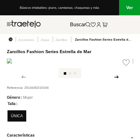
Ver
Básicos infaltables: jeans, camisetas, chaquetas y más
Buscar
Zarcillos Fashion Series Estrella de Mar
Accesorios
Joyas
Zarcillos
Zarcillos Fashion Series Estrella de Mar
Referencia
:
2014430210104
Mujer
Género
Talla
ÚNICA
Características
-