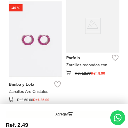
-
40 %
Pa
Ar
D
Parfois
Zarcillos redondos con
esferas
Ref.
12.90
Ref.
8.90
Bimba y Lola
Zarcillos Aro Cristales
Ref.
60.00
Ref.
36.00
Agregar
Ref.
2.49