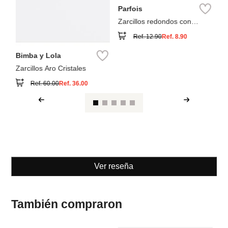
Parfois
Zarcillos redondos con
esferas
Ref.
12.90
Ref.
8.90
Bimba y Lola
Zarcillos Aro Cristales
Ref.
60.00
Ref.
36.00
Ver reseña
También compraron