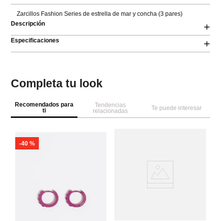
Zarcillos Fashion Series de estrella de mar y concha (3 pares)
Descripción
+
Especificaciones
+
Completa tu look
Recomendados para
Tendencias
Te puede interesar
ti
relacionadas
-
40 %
Pa
Ar
D