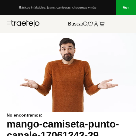
Ver
Básicos infaltables: jeans, camisetas, chaquetas y más
Buscar
No encontramos:
mango-camiseta-punto-
canale-17061243-39