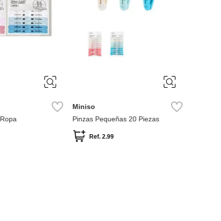
Miniso
Miniso
 Ropa
Pinzas Pequeñas 20 Piezas
Tendeder
Ref.
2.99
Ref