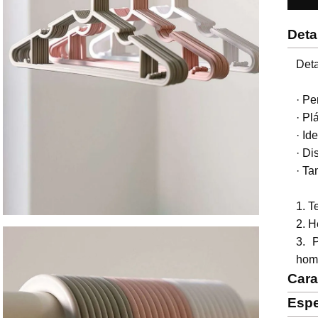
Deta
Deta
· Pe
· Pl
· Id
· Di
· Ta
1. T
2. H
3. 
homb
Cara
Espe