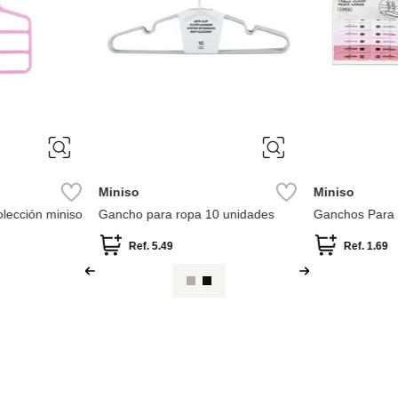
Miniso
Miniso
lección miniso
Gancho para ropa 10 unidades
Ganchos Para
Ref.
5.49
Ref.
1.69