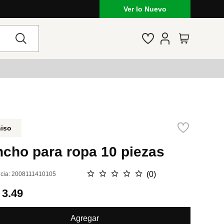
Ver lo Nuevo
niso
ncho para ropa 10 piezas
☆
☆
☆
☆
☆
(
0
)
cia
:
2008111410105
.
3.49
Agregar