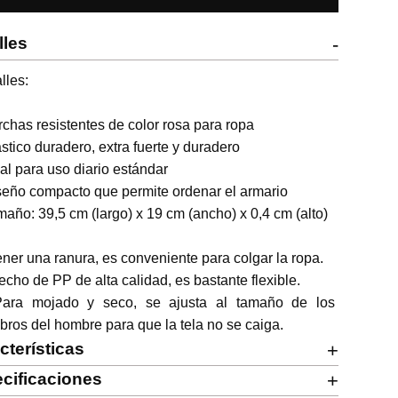
lles
-
lles:

rchas resistentes de color rosa para ropa

ástico duradero, extra fuerte y duradero

eal para uso diario estándar

seño compacto que permite ordenar el armario

maño: 39,5 cm (largo) x 19 cm (ancho) x 0,4 cm (alto)

ener una ranura, es conveniente para colgar la ropa.

echo de PP de alta calidad, es bastante flexible.

Para mojado y seco, se ajusta al tamaño de los 
ros del hombre para que la tela no se caiga.
cterísticas
+
cificaciones
+