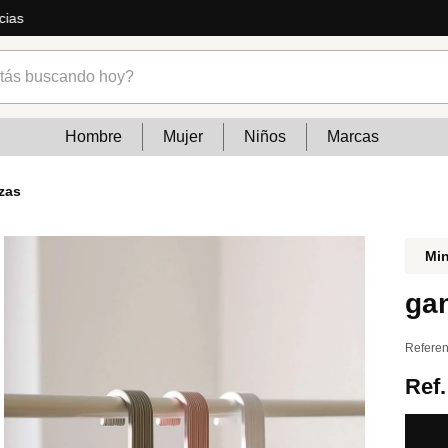
ás
s buscando hoy?
Hombre
Mujer
Niños
Marcas
zas
Mi
ga
Referen
Ref