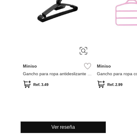
Miniso
Miniso
ades)
Gancho para ropa antideslizante (5
Gancho para ropa co
unidades)
Ref.
3.49
Ref.
2.99
Ver reseña