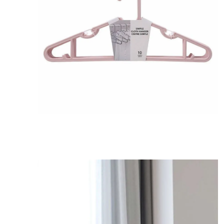
8
.
bolso
9
.
cartera
10
.
bimba lola