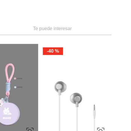
Te puede interesar
Miniso
-
32 %
lámbricos Tws
Audífonos Alámbricos Modelo: C20
te Colección Life Is
Ref.
8.49