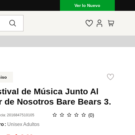
Ver lo Nuevo
niso
tival de Música Junto Al
r de Nosotros Bare Bears 3.
☆
☆
☆
☆
☆
(
0
)
cia
:
2016847510105
ro
Unisex Adultos