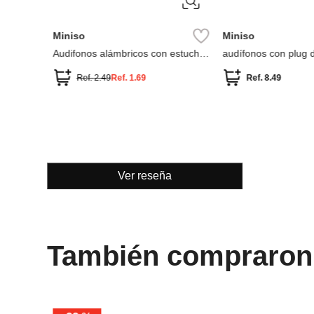
5 mm
Ver reseña
También compraron