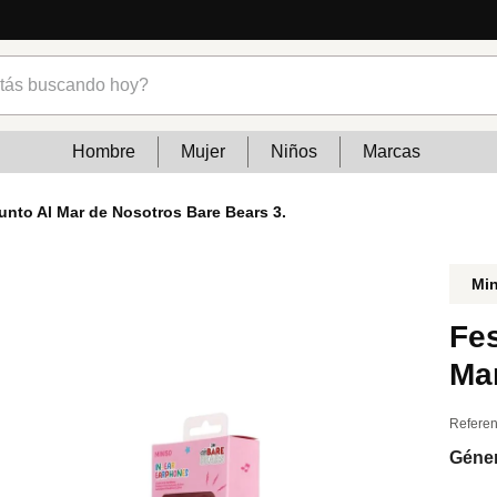
cias
s buscando hoy?
Hombre
Mujer
Niños
Marcas
unto Al Mar de Nosotros Bare Bears 3.
Mi
Fes
Ma
Referen
Géne