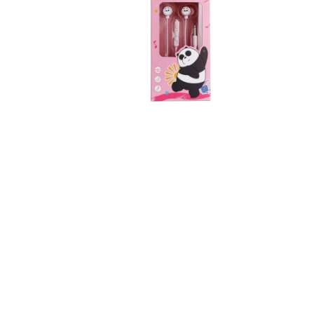
8
.
cartera
9
.
bolso
10
.
miniso