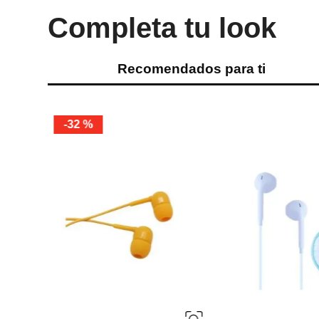
Completa tu look
Recomendados para ti
Miniso
Miniso
Auriculares de música
Audífonos Inalámbri
Wb 205 Colección Li
Ref.
3.49
Ref.
27.49