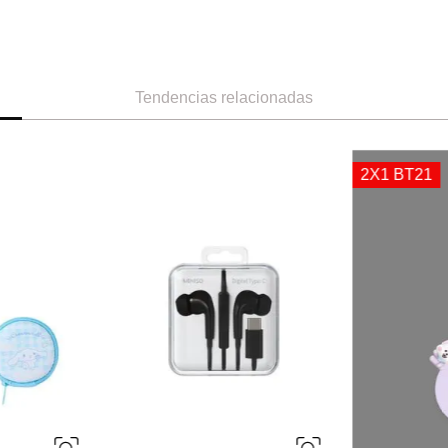
Tendencias relacionadas
Miniso
Miniso
cos Modelo:
Audífonos Alámbricos
Audífonos Ina
fe Is For Fun
Modelo: L99 Ma
For Fun
Ref.
5.49
Ref.
27.49