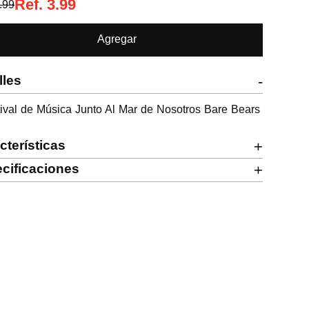
Ref.
3.99
.99
Agregar
lles
-
ival de Música Junto Al Mar de Nosotros Bare Bears 
cterísticas
+
cificaciones
+