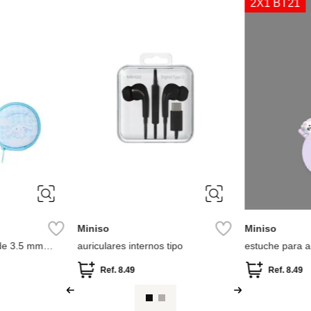
Miniso
Miniso
cos Modelo:
Audífonos Alámbricos
Audífonos Ina
fe Is For Fun
Modelo: L99 Ma
For Fun
Ref.
5.49
Ref.
27.49