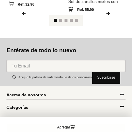
NEW
NEW
Pa
Se
y 
Parfois
Parfois
Set de collares de piedras y
Set de zarcillos mixtos con
concha
circonitas baño de oro 18k
Ref.
32.90
Ref.
55.90
Entérate de todo lo nuevo
Agregar