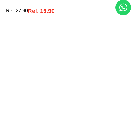
Acepto la política de tratamiento de datos personales
Suscribirse
Ref.
19.90
Ref.
27.90
Acerca de nosotros
Categorías
Marcas
Traetelo, el marketplace de moda en Venezuela para quienes buscan
estilo, calidad y las mejores marcas en un solo lugar.
Medios de pago