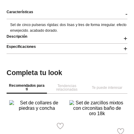
Características
-
Set de cinco pulseras rígidas: dos lisas y tres de forma irregular. efecto 
envejecido. acabado dorado.
Descripción
+
Especificaciones
+
Completa tu look
Recomendados para
Tendencias
Te puede interesar
ti
relacionadas
NEW
NEW
Pa
Se
y 