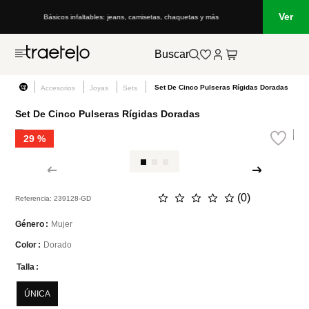
Ver
Básicos infaltables: jeans, camisetas, chaquetas y más
Buscar
Set De Cinco Pulseras Rígidas Doradas
Accesorios
Joyas
Sets
Set De Cinco Pulseras Rígidas Doradas
29 %
☆
☆
☆
☆
☆
(
0
)
Referencia
:
239128-GD
Mujer
Género
Dorado
Color
Talla
ÚNICA