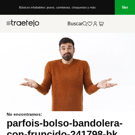
Ver
Básicos infaltables: jeans, camisetas, chaquetas y más
Buscar
No encontramos:
parfois-bolso-bandolera-
con-fruncido-241798-bk