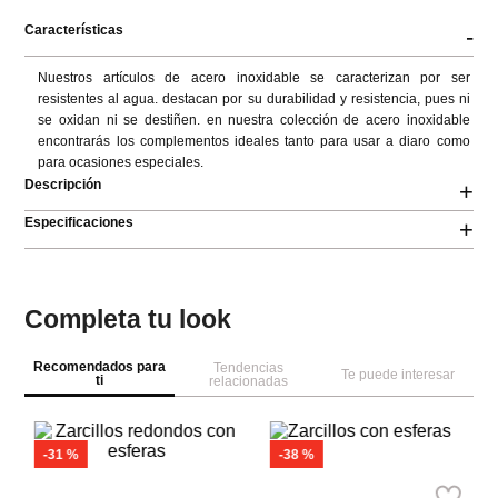
Características
-
Nuestros artículos de acero inoxidable se caracterizan por ser 
resistentes al agua. destacan por su durabilidad y resistencia, pues ni 
se oxidan ni se destiñen. en nuestra colección de acero inoxidable 
encontrarás los complementos ideales tanto para usar a diaro como 
para ocasiones especiales.
Descripción
+
Especificaciones
+
Completa tu look
Recomendados para
Tendencias
Te puede interesar
ti
relacionadas
-
31 %
-
38 %
Parfois
A
Parfois
del
Zarcillos con esferas
Za