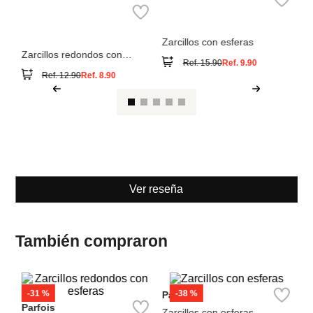
Zarcillos redondos con
Ref.
15.90
Ref.
9.90
esferas
Ref.
12.90
Ref.
8.90
Ver reseña
También compraron
-
31 %
-
38 %
Parfois
A
Parfois
del
Zarcillos con esferas
Za
Zarcillos redondos con
Ref.
15.90
Ref.
9.90
esferas
Ref.
12.90
Ref.
8.90