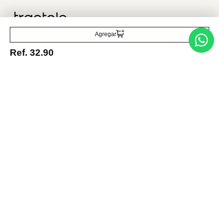
Traetelo, el marketplace de moda en Venezuela para quienes buscan
estilo, calidad y las mejores marcas en un solo lugar.
Agregar
Ref.
32.90
Medios de pago
© 2025 FUTURA ONLINE 24, C.A Todos los derechos reservados.
Tienda Virtual desarrollada por
Tecnología