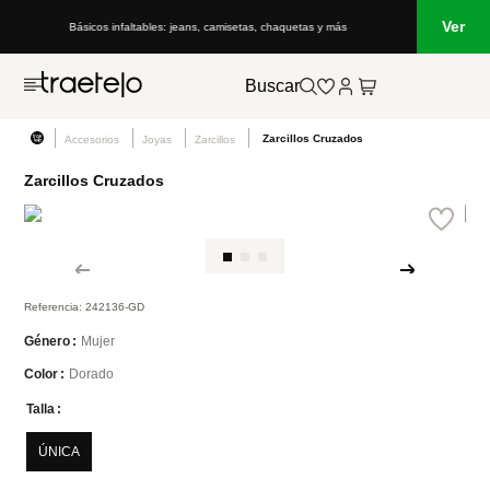
Ver
Básicos infaltables: jeans, camisetas, chaquetas y más
Buscar
Zarcillos Cruzados
Accesorios
Joyas
Zarcillos
Zarcillos Cruzados
Referencia
:
242136-GD
Mujer
Género
Dorado
Color
Talla
ÚNICA