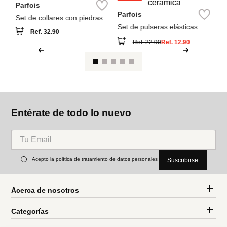
Pa
Se
o
Parfois
Parfois
Set de collares con piedras
Set de pulseras elásticas
cuentas de cerámica
Ref.
32.90
Ref.
22.90
Ref.
12.90
Entérate de todo lo nuevo