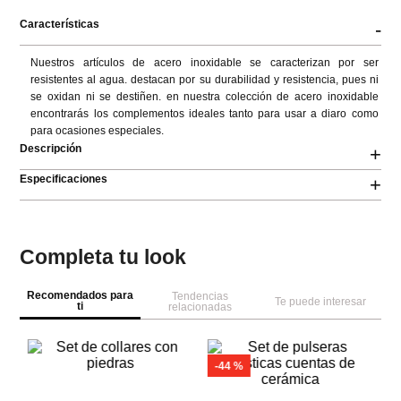
Características
-
Nuestros artículos de acero inoxidable se caracterizan por ser 
resistentes al agua. destacan por su durabilidad y resistencia, pues ni 
se oxidan ni se destiñen. en nuestra colección de acero inoxidable 
encontrarás los complementos ideales tanto para usar a diaro como 
para ocasiones especiales.
Descripción
+
Especificaciones
+
Completa tu look
Recomendados para
Tendencias
Te puede interesar
ti
relacionadas
Pa
Se