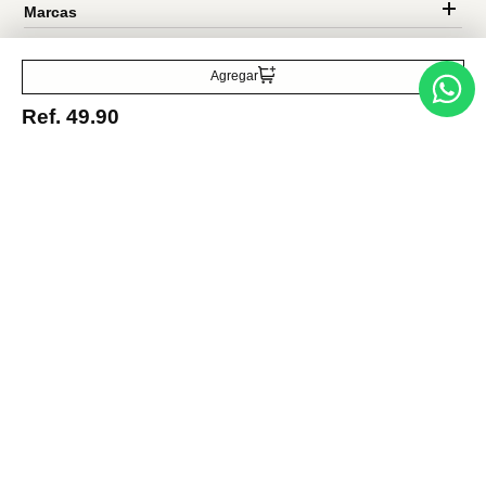
Acepto la política de tratamiento de datos personales
Suscribirse
Agregar
Ref.
49.90
Acerca de nosotros
Categorías
Marcas
Traetelo, el marketplace de moda en Venezuela para quienes buscan
estilo, calidad y las mejores marcas en un solo lugar.