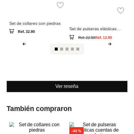
o
Parfois
Parfois
Set de collares con piedras
Set de pulseras elásticas
cuentas de cerámica
Ref.
32.90
Ref.
22.90
Ref.
12.90
Ver reseña
También compraron