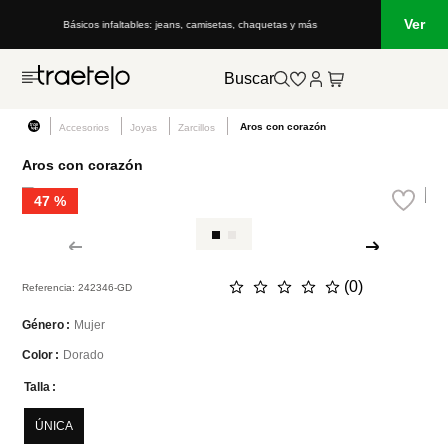
Ver
Básicos infaltables: jeans, camisetas, chaquetas y más
Buscar
Aros con corazón
Accesorios
Joyas
Zarcillos
Aros con corazón
47 %
☆
☆
☆
☆
☆
(
0
)
Referencia
:
242346-GD
Mujer
Género
Dorado
Color
Talla
ÚNICA