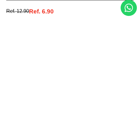
Acepto la política de tratamiento de datos personales
Suscribirse
Ref.
6.90
Ref.
12.90
Acerca de nosotros
Categorías
Marcas
Traetelo, el marketplace de moda en Venezuela para quienes buscan
estilo, calidad y las mejores marcas en un solo lugar.
Medios de pago