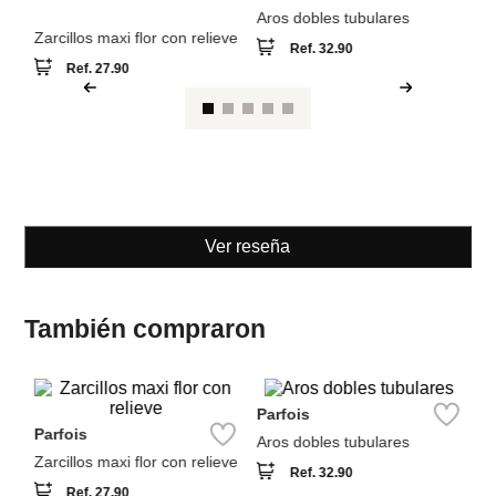
Parfois
Parfois
Zarcillos maxi flor con relieve
Aros dobles tubulares
Ref.
27.90
Ref.
32.90
Ver reseña
También compraron