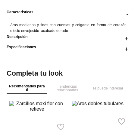
Características
-
Aros medianos y finos con cuentas y colgante en forma de corazón. 
efecto envejecido. acabado dorado.
Descripción
+
Especificaciones
+
Completa tu look
Recomendados para
Tendencias
Te puede interesar
ti
relacionadas
A
Za